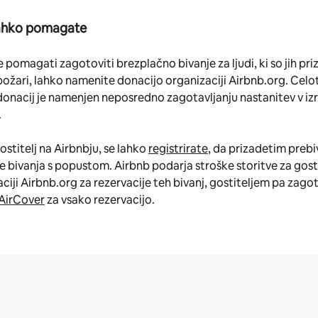
ahko pomagate
e pomagati zagotoviti brezplačno bivanje za ljudi, ki so jih pri
ožari, lahko namenite donacijo organizaciji Airbnb.org. Celo
donacij je namenjen neposredno zagotavljanju nastanitev v i
.
ostitelj na Airbnbju, se lahko
registrirate
, da prizadetim preb
 bivanja s popustom. Airbnb podarja stroške storitve za gost
ciji Airbnb.org za rezervacije teh bivanj, gostiteljem pa zagot
AirCover
za vsako rezervacijo.