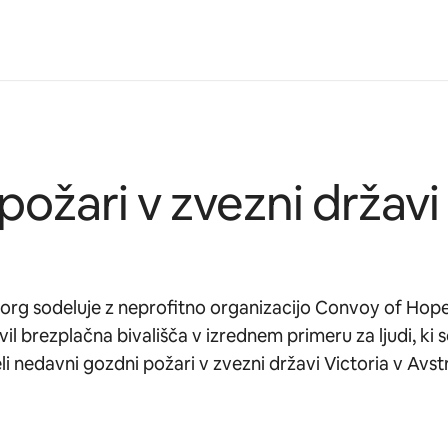
ožari v zvezni državi
org sodeluje z neprofitno organizacijo Convoy of Hope
il brezplačna bivališča v izrednem primeru za ljudi, ki so
li nedavni gozdni požari v zvezni državi Victoria v Avstra