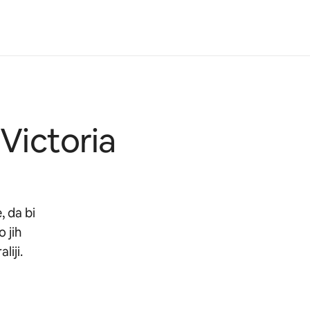
 Victoria
, da bi
 jih
liji.