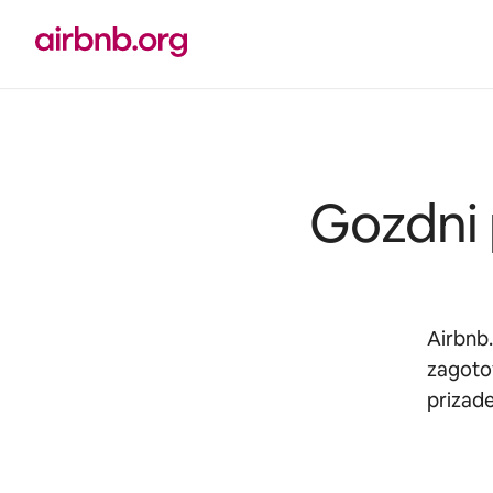
Preskoči
na
vsebino
Gozdni p
Airbnb.
zagotov
prizade