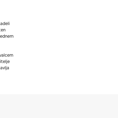
zadeli
ten
zrednem
ivalcem
itelje
avlja