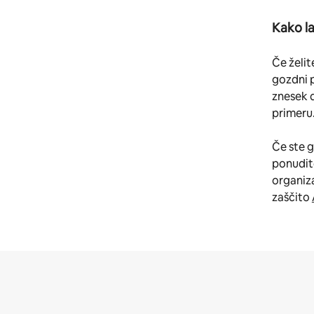
Kako l
Če želit
gozdni p
znesek 
primeru
Če ste g
ponudite
organiza
zaščito