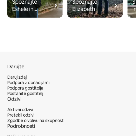
Spoznajte
Spoznajte
S
Eshele in
Elizabeth
i
Braydena
Darujte
Daruj zdaj
Podpora z donacijami
Podpora gostitelja
Postanite gostitelj
Odzivi
Aktivni odzivi
Pretekli odzivi
Zgodbe o vplivu na skupnost
Podrobnosti