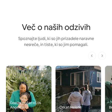
Več o naših odzivih
Spoznajte ljudi, ki so jih prizadele naravne
nesreče, in tiste, ki so jim pomagali.
1 od 1 strani
Gozdni požari v Los
Angelesu
Orkan Helene
B