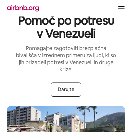
Preskoči
na
vsebino
Pomoč po potresu
v Venezueli
Pomagajte zagotoviti brezplačna
bivališča v izrednem primeru za ljudi, ki so
jih prizadeli potresi v Venezueli in druge
krize.
Darujte