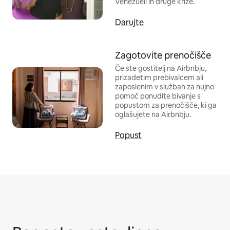
Venezueli in druge krize.
Darujte
Zagotovite prenočišče
Če ste gostitelj na Airbnbju,
prizadetim prebivalcem ali
zaposlenim v službah za nujno
pomoč ponudite bivanje s
popustom za prenočišče, ki ga
oglašujete na Airbnbju.
Popust