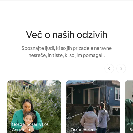
Več o naših odzivih
Spoznajte ljudi, ki so jih prizadele naravne
nesreče, in tiste, ki so jim pomagali.
1 od 1 strani
Gozdni požari v Los
Angelesu
Orkan Helene
B