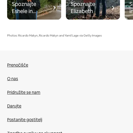
Spoznajte
Spoznajte
S
Eshele in
Elizabeth
i
Braydena
Photos: Ricardo Makyn, Ricardo Makyn and Yamil Lage via Getty Images
Prenočišče
O nas
Pridružite se nam
Darujte
Postanite gostitelj