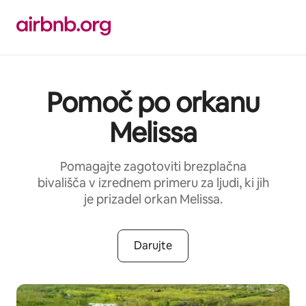
Preskoči
na
vsebino
Pomoč po orkanu
Melissa
Pomagajte zagotoviti brezplačna
bivališča v izrednem primeru za ljudi, ki jih
je prizadel orkan Melissa.
Darujte